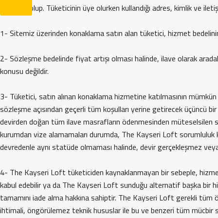
arasında olup. Tüketicinin üye olurken kullandığı adres, kimlik ve iletişi
1- Sitemiz üzerinden konaklama satın alan tüketici, hizmet bede
2- Sözleşme bedelinde fiyat artışı olması halinde, ilave olarak arada
konusu değildir.
3- Tüketici, satın alınan konaklama hizmetine katılmasının mümkü
sözleşme açısından geçerli tüm koşulları yerine getirecek üçüncü bi
devirden doğan tüm ilave masrafların ödenmesinden müteselsilen soru
kurumdan vize alamamaları durumda, The Kayseri Loft sorumluluk kab
devredenle aynı statüde olmaması halinde, devir gerçekleşmez veya ya
4- The Kayseri Loft tüketiciden kaynaklanmayan bir sebeple, hizmeti
kabul edebilir ya da The Kayseri Loft sunduğu alternatif başka bir hi
tamamını iade alma hakkına sahiptir. The Kayseri Loft gerekli tü
ihtimali, öngörülemez teknik hususlar ile bu ve benzeri tüm mücbir 