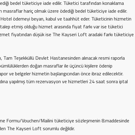
iği bedel tüketiciye iade edilir. Tüketici tarafından konaklama
masraflar hariç olmak üzere ödediği bedel tüketiciye iade edilir.
 Hotel ödemeyi beyan, kabul ve taahhüt eder. Tüketicinin hizmetin
 talep etmiş olduğu hizmet arasında fiyat farkı var ise tüketici
 hizmet fiyatından düşük ise The Kayseri Loft aradaki farkı tüketiciye
ını, Tam Teşekküllü Devlet Hastanesinden alınacak resmi raporla
kümlülüklerden doğan masraflar ile üçüncü kişilere ödenip
apor ve belgeler hizmetin başlangıcından önce ibraz edilecektir.
 adına yapılmış tüm rezervasyon ve hizmetleri 24 saat sonra iptal
lendirme Formu/Voucherı/Mailini tüketiciye sözleşmenin 8.maddesinde
rden The Kayseri Loft sorumlu değildir.