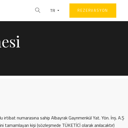
TR
REZERVASYON
esi
irtibat numarasına sahip Albayrak Gayrımenkül Yat. Yön. İnş. A.Ş
ini tamamlayan kişi (sözleşmede TÜKETİCİ olarak anılacaktır)