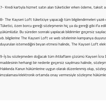
7- Kredi kartıyla hizmet satın alan tüketiciler erken ödeme, taksit 
8- The Kayseri Loft tüketiciye yapacağı tüm bilgilendirmeleri yazılı o
Tüketici, özen borcu gereği sözleşmenin hiç ya da gereği gibi ifa edil
yükümlüdür. Bu süreden sonraki yapılacak bildirimler geçersiz sayıla
vb. bilgilerine The Kayseri Loft ve web sitelerinin kampanya duyurusu
duyuruları istemediğini beyan etmesi halinde, The Kayseri Loft elek
9-İş bu sözleşmeden doğacak tüm ihtilafların çözümü Kayseri İcra Dai
maddesinin herhangi bir nedenle geçersiz sayılması halinde, sözleşm
Hakkında Kanun hükümlerine uygun olarak düzenlenmiş olup, sözleşm
imzalaması/elektronik ortamda onay vermesiyle sözleşme hükümlerin