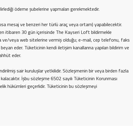
elirlediği ödeme şubelerine yapmaları gerekmektedir.
, kısa mesaj ve benzeri her türlü araç veya ortam) yapabilecektir.
ten itibaren 30 gün içerisinde The Kayseri Loft bildirmekle
na ve/veya web sitelerine vermiş olduğu; e-mail, cep telefonu, faks
yan eder. Tüketicinin kendi iletişim kanallarına yapılan bildirim ve
ahhüt eder.
ilmiş sair kuruluşlar yetkilidir. Sözleşmenin bir veya birden fazla
 kalacaktır. İşbu sözleşme 6502 sayılı Tüketicinin Korunması
k hükümleri geçerlidir. Tüketicinin bu sözleşmeyi