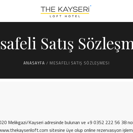
"
safeli Satış Sözleşm
ANASAYFA
/
MESAFELI SATIŞ SÖZLEŞMESI
020 Melikgazi/Kayseri adresinde bulunan ve +9 0352 222 56 38 nolu 
n www.thekayseriloft.com sitesine üye olup online rezervasyon işlem