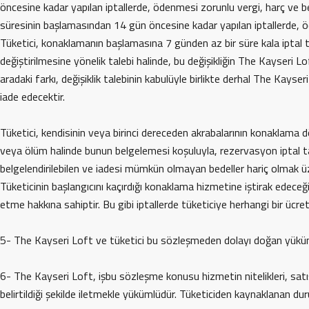
öncesine kadar yapılan iptallerde, ödenmesi zorunlu vergi, harç ve b
süresinin başlamasından 14 gün öncesine kadar yapılan iptallerde, ö
Tüketici, konaklamanın başlamasına 7 günden az bir süre kala iptal
değiştirilmesine yönelik talebi halinde, bu değişikliğin The Kayseri 
aradaki farkı, değişiklik talebinin kabulüyle birlikte derhal The Kay
iade edecektir.
Tüketici, kendisinin veya birinci dereceden akrabalarının konaklama
veya ölüm halinde bunun belgelemesi koşuluyla, rezervasyon iptal tal
belgelendirilebilen ve iadesi mümkün olmayan bedeller hariç olmak üze
Tüketicinin başlangıcını kaçırdığı konaklama hizmetine iştirak edece
etme hakkına sahiptir. Bu gibi iptallerde tüketiciye herhangi bir ücre
5- The Kayseri Loft ve tüketici bu sözleşmeden dolayı doğan yükümlül
6- The Kayseri Loft, işbu sözleşme konusu hizmetin nitelikleri, satı
belirtildiği şekilde iletmekle yükümlüdür. Tüketiciden kaynaklanan du