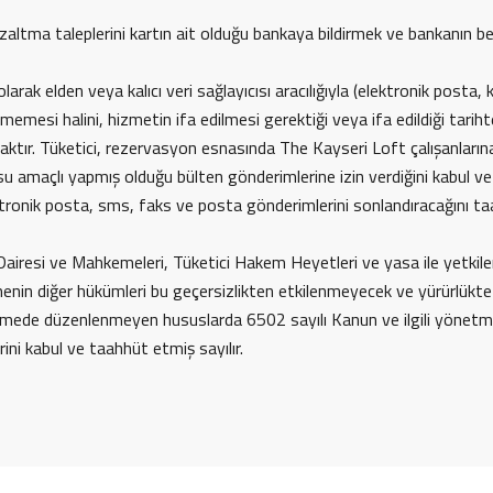
azaltma taleplerini kartın ait olduğu bankaya bildirmek ve bankanın b
larak elden veya kalıcı veri sağlayıcısı aracılığıyla (elektronik posta
memesi halini, hizmetin ifa edilmesi gerektiği veya ifa edildiği tarih
caktır. Tüketici, rezervasyon esnasında The Kayseri Loft çalışanları
 amaçlı yapmış olduğu bülten gönderimlerine izin verdiğini kabul ve be
tronik posta, sms, faks ve posta gönderimlerini sonlandıracağını ta
resi ve Mahkemeleri, Tüketici Hakem Heyetleri ve yasa ile yetkilendir
enin diğer hükümleri bu geçersizlikten etkilenmeyecek ve yürürlükte
ede düzenlenmeyen hususlarda 6502 sayılı Kanun ve ilgili yönetmeli
i kabul ve taahhüt etmiş sayılır.