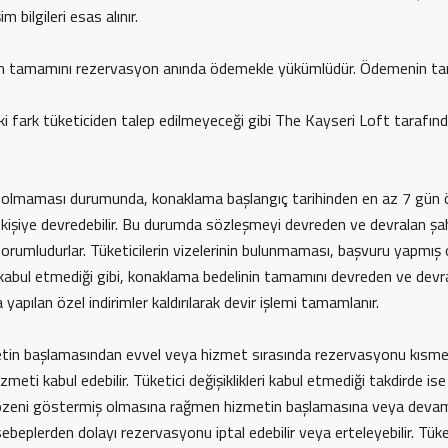
m bilgileri esas alınır.
linin tamamını rezervasyon anında ödemekle yükümlüdür. Ödemenin 
ki fark tüketiciden talep edilmeyeceği gibi The Kayseri Loft tarafında
n olmaması durumunda, konaklama başlangıç tarihinden en az 7 gün 
r kişiye devredebilir. Bu durumda sözleşmeyi devreden ve devralan şa
mludurlar. Tüketicilerin vizelerinin bulunmaması, başvuru yapmış ol
ul etmediği gibi, konaklama bedelinin tamamını devreden ve devralan
pılan özel indirimler kaldırılarak devir işlemi tamamlanır.
n başlamasından evvel veya hizmet sırasında rezervasyonu kısmen/tam
zmeti kabul edebilir. Tüketici değişiklikleri kabul etmediği takdirde
m özeni göstermiş olmasına rağmen hizmetin başlamasına veya devam
sebeplerden dolayı rezervasyonu iptal edebilir veya erteleyebilir. T