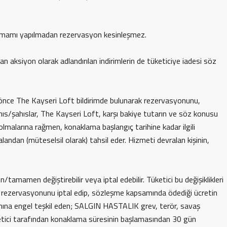
tamamı yapılmadan rezervasyon kesinleşmez.
n aksiyon olarak adlandırılan indirimlerin de tüketiciye iadesi söz
önce The Kayseri Loft bildirimde bulunarak rezervasyonunu,
hıs/şahıslar, The Kayseri Loft, karşı bakiye tutarın ve söz konusu
malarına rağmen, konaklama başlangıç tarihine kadar ilgili
dan (müteselsil olarak) tahsil eder. Hizmeti devralan kişinin,
amen değiştirebilir veya iptal edebilir. Tüketici bu değişiklikleri
 ise rezervasyonunu iptal edip, sözleşme kapsamında ödediği ücretin
ına engel teşkil eden; SALGIN HASTALIK grev, terör, savaş
üketici tarafından konaklama süresinin başlamasından 30 gün