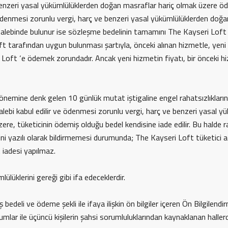
enzeri yasal yükümlülüklerden doğan masraflar hariç olmak üzere öded
denmesi zorunlu vergi, harç ve benzeri yasal yükümlülüklerden doğan 
 talebinde bulunur ise sözleşme bedelinin tamamını The Kayseri Loft
Loft tarafından uygun bulunması şartıyla, önceki alınan hizmetle, yeni
seri Loft ‘e ödemek zorundadır. Ancak yeni hizmetin fiyatı, bir önceki
 dönemine denk gelen 10 günlük mutat iştigaline engel rahatsızlıklar
ebi kabul edilir ve ödenmesi zorunlu vergi, harç ve benzeri yasal yü
re, tüketicinin ödemiş olduğu bedel kendisine iade edilir. Bu halde r
ğini yazılı olarak bildirmemesi durumunda; The Kayseri Loft tüketici
t iadesi yapılmaz.
üklerini gereği gibi ifa edeceklerdir.
ş bedeli ve ödeme şekli ile ifaya ilişkin ön bilgiler içeren Ön Bilgi
rumlar ile üçüncü kişilerin şahsi sorumluluklarından kaynaklanan halle