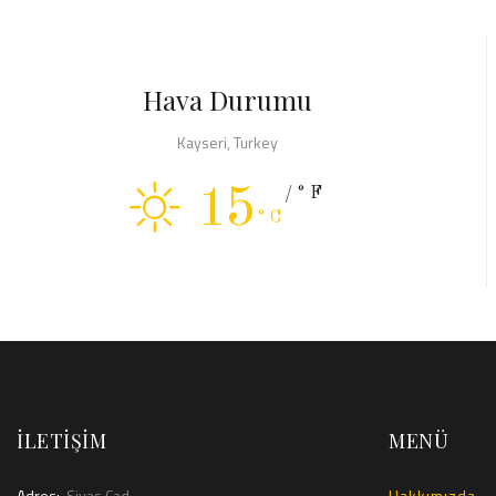
Hava Durumu
Kayseri, Turkey
15
/°F
°C
İLETİŞİM
MENÜ
Adres:
Sivas Cad,
Hakkımızda